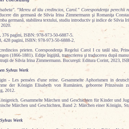
isabeta". "Mereu al tău credincios, Carol." Corespondenţa perechii r
aducere din germană de Silvia Irina Zimmermann şi Romaniţa Constan
mba germană, stabilirea textului, studiu introductiv şi indice de Silvia
 2020.
, 376 pagini, ISBN: 978-973-50-6887-5.
3, 428 pagini, ISBN: 978-973-50-6888-2.
 credincios prieten. Corespondenţa Regelui Carol I cu tatăl său, Pri
en (1866-1881). Ediţie îngijită, transcrierea şi traducerea după manu
lustraţii de Silvia Irina Zimmermann. Bucureşti: Editura Corint, 2023,
en Sylvas Werk
gin - Les pensées d'une reine. Gesammelte Aphorismen in deutsch
me der Königin Elisabeth von Rumänien, geborene Prinzessin z
ag, 2012.
önigreich. Gesammelte Märchen und Geschichten für Kinder und Ju
ische Märchen und Geschichten, Band 2: Märchen einer Königin, Stut
Sylvas Werk