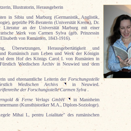
tzerin, Illustratorin, Herausgeberin
ten in Sibiu und Marburg (Germanistik, Anglistik,
gie), geprüfte PR-Beraterin (Universität Krems), Dr.
r Literatur an der Universität Marburg mit einer
erarische Werk von Carmen Sylva (geb. Prinzessin
 Elisabeth von Rumänien, 1843-1916).
hung, Übersetzungen, Herausgebertätigkeit und
h und Rumänisch zum Leben und Werk der Königin
nd dem Hof des Königs Carol I. von Rumänien in
Fürstlich Wiedischen Archiv in Neuwied und dem
derin und ehrenamtliche Leiterin der
Forschungsstelle
tlich Wiedischen Archivs
in Neuwied.
riftenreihe der Forschungsstelle Carmen Sylva
.
erngold & Ferne Verlags GmbH
in Mannheim
mermann (Kunsthistoriker M.A., Diplom-Soziologe).
gele Mihai I., pentru Loialitate" des rumänischen