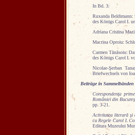
In Bd. 3:
Ruxanda Beldimann: Sy
des Königs Carol I. u
Adriana Cristina Mazi
Macrina Oproiu: Schlo
Carmen Tănăsoiu: Das 
des Königs Carol I. v
Nicolae-Şerban Tan
Briefwechsels von Ioa
Beiträge in Sammelbänden 
Corespondenţa primei
României din Bucureş
pp. 3-21.
Activitatea literară ş
cu Regele Carol I. C
Editura Muzeului Muni