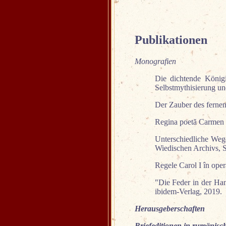
Publikationen
Monografien
Die dichtende König
Selbstmythisierung und
Der Zauber des fernen
Regina poetă Carmen Sy
Unterschiedliche Wege
Wiedischen Archivs, St
Regele Carol I în oper
"Die Feder in der Han
ibidem-Verlag, 2019.
Herausgeberschaften
Briefeditionen in rumänisc