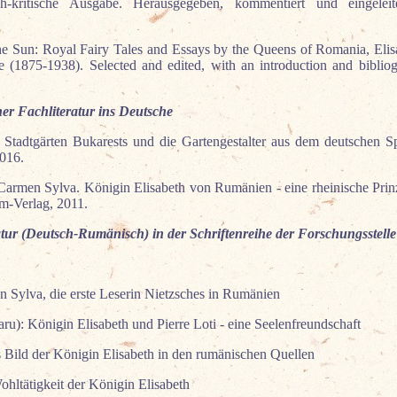
ch-kritische Ausgabe. Herausgegeben, kommentiert und eingeleit
he Sun: Royal Fairy Tales and Essays by the Queens of Romania, Eli
(1875-1938). Selected and edited, with an introduction and bibliog
r Fachliteratur ins Deutsche
Stadtgärten Bukarests und die Gartengestalter aus dem deutschen Sp
2016.
Carmen Sylva. Königin Elisabeth von Rumänien - eine rheinische Pri
em-Verlag, 2011.
tur (Deutsch-Rumänisch) in der Schriftenreihe der Forschungsstell
 Sylva, die erste Leserin Nietzsches in Rumänien
ru): Königin Elisabeth und Pierre Loti - eine Seelenfreundschaft
s Bild der Königin Elisabeth in den rumänischen Quellen
hltätigkeit der Königin Elisabeth