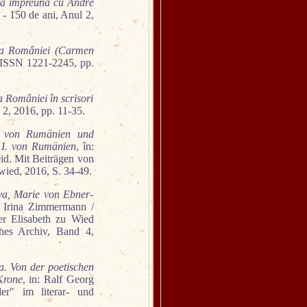
rată împreună cu André
- 150 de ani, Anul 2,
ta a României (Carmen
, ISSN 1221-2245, pp.
a României în scrisori
 2, 2016, pp. 11-35.
in von Rumänien und
l I. von Rumänien
, în:
d. Mit Beiträgen von
ied, 2016, S. 34-49.
va, Marie von Ebner-
ia Irina Zimmermann /
er Elisabeth zu Wied
ches Archiv, Band 4,
a. Von der poetischen
 Krone
, in: Ralf Georg
der" im literar- und