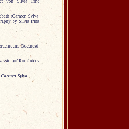
et von Silvia Irina
sabeth (Carmen Sylva,
raphy by Silvia Irina
rachraum, Bucureşti:
nzessin auf Rumäniens
e Carmen Sylva