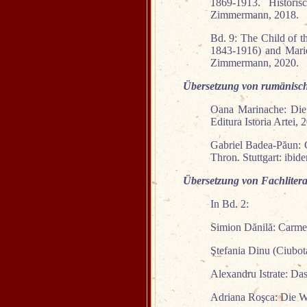
1869-1913. Historis
Zimmermann, 2018.
Bd. 9: The Child of t
1843-1916) and Marie 
Zimmermann, 2020.
Übersetzung von rumänische
Oana Marinache: Die 
Editura Istoria Artei, 
Gabriel Badea-Păun: 
Thron. Stuttgart: ibid
Übersetzung von Fachlitera
In Bd. 2:
Simion Dănilă: Carmen
Ştefania Dinu (Ciubota
Alexandru Istrate: Da
Adriana Roşca: Die Wo