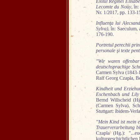
Exilul Reginei Elisabe
Lecomte du Noüy
, în
Nr. 1/2017, pp. 133-1
Influenţa lui Alecsan
Sylva)
, în: Saeculum,
176-190.
Portretul perechii pri
personale şi texte pent
"Wir waren offenbar
deutschsprachige Schr
Carmen Sylva (1843-1
Ralf Georg Czapla, B
Kindheit und Erziehu
Eschenbach und Lily 
Bernd Willscheid (H
(Carmen Sylva). Schr
Stuttgart: ibidem-Verl
"Mein Kind ist mein e
Trauerverarbeitung bi
Czapla (Hg.): "...e
kulturgeschichtlichen