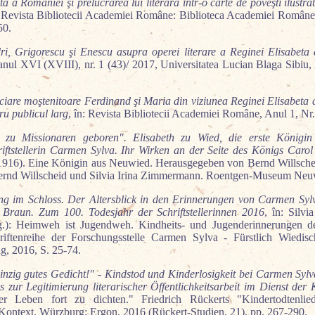
ta a României şi prelucrarea lui literară într-o carte de poveşti ilust
: Revista Bibliotecii Academiei Române: Biblioteca Academiei Române 
50.
dri, Grigorescu şi Enescu asupra operei literare a Reginei Elisabe
 anul XVI (XVIII), nr. 1 (43)/ 2017, Universitatea Lucian Blaga Sibiu
nciare moştenitoare Ferdinand şi Maria din viziunea Reginei Elisabeta 
ru publicul larg
, în: Revista Bibliotecii Academiei Române, Anul 1, Nr.
 zu Missionaren geboren". Elisabeth zu Wied, die erste König
iftstellerin Carmen Sylva. Ihr Wirken an der Seite des Königs Caro
916). Eine Königin aus Neuwied. Herausgegeben von Bernd Willschei
ernd Willscheid und Silvia Irina Zimmermann. Roentgen-Museum Neuw
ng im Schloss. Der Altersblick in den Erinnerungen von Carmen Syl
Braun. Zum 100. Todesjahr der Schriftstellerinnen 2016
, în: Silv
g.): Heimweh ist Jugendweh. Kindheits- und Jugenderinnerungen d
iftenreihe der Forschungsstelle Carmen Sylva - Fürstlich Wiedis
ag, 2016, S. 25-74.
inzig gutes Gedicht!" - Kindstod und Kinderlosigkeit bei Carmen Sylv
s zur Legitimierung literarischer Öffentlichkeitsarbeit im Dienst der
uer Leben fort zu dichten." Friedrich Rückerts "Kindertodtenlie
 Kontext. Würzburg: Ergon, 2016 (Rückert-Studien, 21), pp. 267-290.