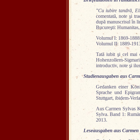
"Cu iubire tandră, El
comentată, note şi tr
după manuscrisul în li
Bucureşti: Humanitas,
Volumul I: 1869-1888
Volumul II: 1889-191
Tată iubit şi cel mai
Hohenzollern-Sigmaring
introductiv, note şi i
Studienausgaben aus Carm
Gedanken einer Köni
Sprache und Epigram
Stuttgart, ibidem-Verl
Aus Carmen Sylvas K
Sylva. Band 1: Rumän
2013.
Leseausgaben aus Carmen 