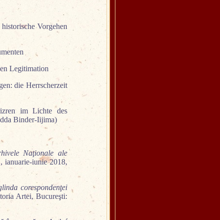
 historische Vorgehen
kumenten
hen Legitimation
en: die Herrscherzeit
izren im Lichte des
dda Binder-Iijima)
hivele Naţionale ale
, ianuarie-iunie 2018,
oglinda corespondenţei
storia Artei, Bucureşti: