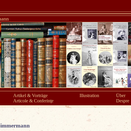
mann
Artikel & Vorträge
Illustration
Über
Articole & Conferinţe
Despre
a Zimmermann