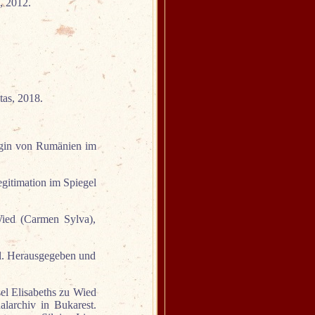
, 2012.
tas, 2018.
nigin von Rumänien im
gitimation im Spiegel
ied (Carmen Sylva),
. Herausgegeben und
sel Elisabeths zu Wied
archiv in Bukarest.