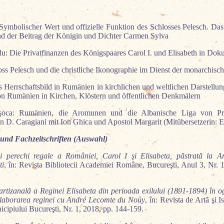
mbolischer Wert und offizielle Funktion des Schlosses Pelesch. Das
nd der Beitrag der Königin und Dichter Carmen Sylva
lu: Die Privatfinanzen des Königspaares Carol I. und Elisabeth in Do
ss Pelesch und die christliche Ikonographie im Dienst der monarchisc
Herrschaftsbild in Rumänien in kirchlichen und weltlichen Darstellung
on Rumänien in Kirchen, Klöstern und öffentlichen Denkmälern
aşoca: Rumänien, die Aromunen und die Albanische Liga von Pr
n D. Caragiani mit Ion Ghica und Apostol Margarit (Mitübersetzerin: E
und Fachzeitschriften (Auswahl)
 perechi regale a României, Carol I şi Elisabeta, păstrată la Ar
ti
, în: Revista Bibliotecii Academiei Române, Bucureşti, Anul 3, Nr. 1
i artizanală a Reginei Elisabeta din perioada exilului (1891-1894) în 
olaborarea reginei cu André Lecomte du Noüy
, în: Revista de Artă şi I
cipiului Bucureşti, Nr. 1, 2018, pp. 144-159.