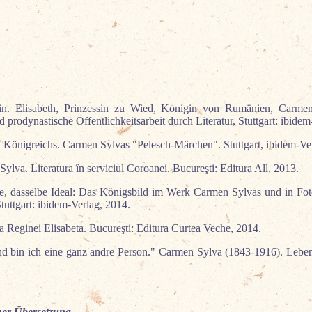
in. Elisabeth, Prinzessin zu Wied, Königin von Rumänien, Carmen
 prodynastische Öffentlichkeitsarbeit durch Literatur, Stuttgart: ibidem
 Königreichs. Carmen Sylvas "Pelesch-Märchen". Stuttgart, ibidem-Ver
lva. Literatura în serviciul Coroanei. Bucureşti: Editura All, 2013.
, dasselbe Ideal: Das Königsbild im Werk Carmen Sylvas und in Foto
uttgart: ibidem-Verlag, 2014.
a Reginei Elisabeta. Bucureşti: Editura Curtea Veche, 2014.
d bin ich eine ganz andre Person." Carmen Sylva (1843-1916). Leben
her Übersetzung