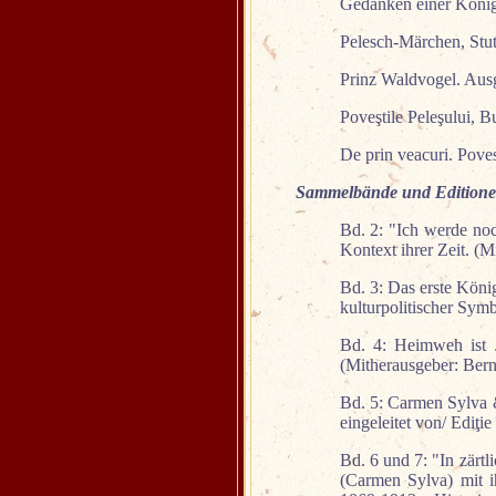
Gedanken einer Königi
Pelesch-Märchen, Stut
Prinz Waldvogel. Ausg
Poveştile Peleşului, Bu
De prin veacuri. Poves
Sammelbände und Editionen 
Bd. 2: "Ich werde noc
Kontext ihrer Zeit. (M
Bd. 3: Das erste Köni
kulturpolitischer Sym
Bd. 4: Heimweh ist 
(Mitherausgeber: Bern
Bd. 5: Carmen Sylva
eingeleitet von/ Ediţie
Bd. 6 und 7: "In zärtl
(Carmen Sylva) mit 