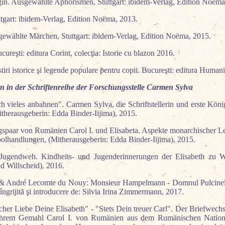
n. Ausgewählte Aphorismen, Stuttgart: ibidem-Verlag, Edition Noëma
tgart: ibidem-Verlag, Edition Noëma, 2013.
ewählte Märchen, Stuttgart: ibidem-Verlag, Edition Noëma, 2015.
cureşti: editura Corint, colecţia: Istorie cu blazon 2016.
tiri istorice şi legende populare pentru copii. Bucureşti: editura Humani
in der Schriftenreihe der Forschungsstelle Carmen Sylva
h vieles anbahnen". Carmen Sylva, die Schriftstellerin und erste Kö
itherausgeberin: Edda Binder-Iijima), 2015.
gspaar von Rumänien Carol I. und Elisabeta. Aspekte monarchischer Le
bolhandlungen, (Mitherausgeberin: Edda Binder-Iijima), 2015.
Jugendweh. Kindheits- und Jugenderinnerungen der Elisabeth zu W
d Willscheid), 2016.
 & André Lecomte du Nouy: Monsieur Hampelmann - Domnul Pulcinel
 îngrijită şi introducere de: Silvia Irina Zimmermann, 2017.
icher Liebe Deine Elisabeth" - "Stets Dein treuer Carl". Der Briefwech
ihrem Gemahl Carol I. von Rumänien aus dem Rumänischen National