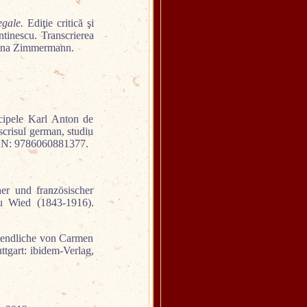
egale.
Ediţie critică şi
tinescu. Transcrierea
 Irina Zimmermann.
ncipele Karl Anton de
scrisul german, studiu
 ISBN: 9786060881377.
er und französischer
u Wied (1843-1916).
gendliche von Carmen
tgart: ibidem-Verlag,