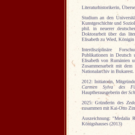
Literaturhistorikerin, Überse
Studium an den Universitä
Kunstgeschichte und Soziolo
phil. in neuerer deutsche
Doktorarbeit über das lit
Elisabeth zu Wied, Königin
Interdisziplinäre Forsc
Publikationen in Deutsc
Elisabeth von Rumänien u
Zusammenarbeit mit dem 
Nationalarchiv in Bukarest.
2012: Initiatorin, Mitgrün
Carmen Sylva des Fürs
Hauptherausgeberin der
Sch
2025: Gründerin des
Zed
zusammen mit Kai-Otto Zim
Auszeichnung: "Medalia Re
Königshauses (2013)